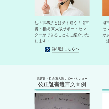
遺
他の事務所とはチト違う！
遺言
セ
書・相続 東大阪サポートセン
が
ターができることをご紹介いた
ト
します！
詳細はこちらへ
遺言書・相続 東大阪サポートセンター
公正証書遺言
文面例