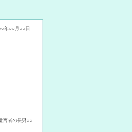
○年○○月○○日
遺言者の長男○○