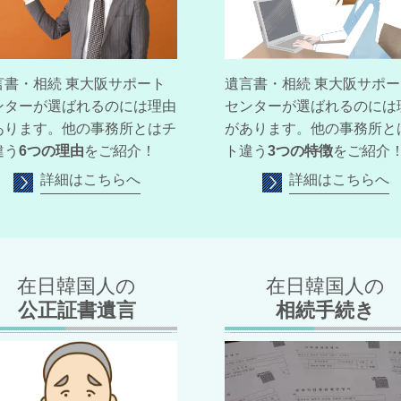
言書・相続 東大阪サポート
遺言書・相続 東大阪サポー
ンターが
選ばれるのには理由
センターが選ばれるのには
あります。他の事務所とはチ
があります。他の事務所と
違う
6つの理由
をご紹介！
ト違う
3つの特徴
をご紹介
詳細はこちらへ
詳細はこちらへ
在日韓国人の
在日韓国人の
公正証書遺言
相続手続き