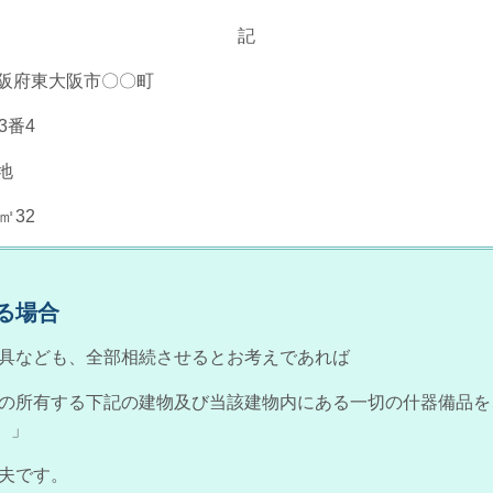
記
東大阪市〇〇町
番4
地
32
る場合
具なども、全部相続させるとお考えであれば
の所有する下記の建物及び当該建物内にある一切の什器備品を
。」
夫です。