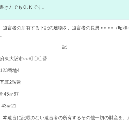
書き方でもＯ.Ｋです。
遺言者の所有する下記の建物を、遺言者の長男 ○○ ○○（昭和○
。
記
大阪市○○町〇〇番
3番地4
葺2階建
45㎡67
㎡21
、本遺言に記載のない遺言者の所有するその他一切の財産を、
。