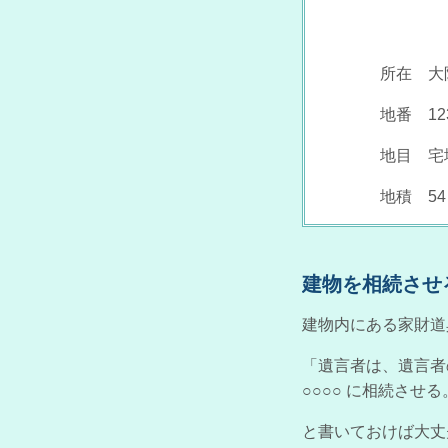
所在 大阪府
地番 123
地目 宅
地積 54㎡
建物を相続させ
建物内にある家財道
「遺言者は、遺言者
○○○○ に相続させる
と書いておけば大丈