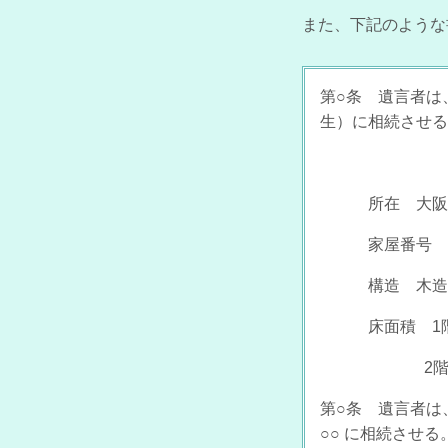
また、下記のような
第○条 遺言者は、
生）に相続させる
所在 大阪府東
家屋番号 12
構造 木造瓦
床面積 1階 
2階 43
第○条 遺言者は
○○ に相続させる