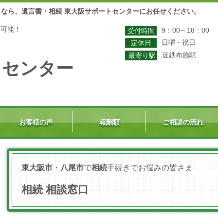
なら、遺言書・相続 東大阪サポートセンターにお任せください。
も可能！
9：00～18：00
受付時間
日曜・祝日
定休日
近鉄布施駅
最寄り駅
トセンター
お客様の声
報酬額
ご相談の流れ
東大阪市
・
八尾市
で
相続
手続きでお悩みの皆さま
相続 相談窓口