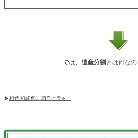
では、
遺産分割
とは何なの
▶
相続 相談窓口 項目に戻る。